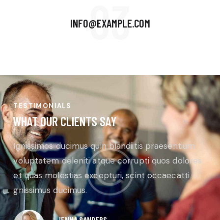
03
INFO@EXAMPLE.COM
TESTIMONIALS
WHAT OUR CLIENTS SAY
Ignissimos ducimus quin blandiitis praesentium
voluptatem deleniti atque corrupti quos dolores
et quas molestias excepturi, scint occaecatti
gnissimus ducimus.
JENNA SANDERS