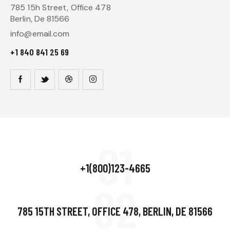
785 15h Street, Office 478
Berlin, De 81566
info@email.com
+1 840 841 25 69
01
+1(800)123-4665
02
785 15TH STREET, OFFICE 478, BERLIN, DE 81566