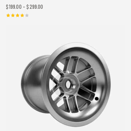
$
199.00
–
$
299.00
Được
xếp
hạng
4.00
5 sao