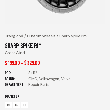
Trang chủ
Custom Wheels
Sharp spike rim
SHARP SPIKE RIM
CrossWind
$
199.00
–
$
329.00
PCD
5×112
BRAND
GMC, Volkswagen, Volvo
DEPARTMENT
Repair Parts
DIAMETER
15
16
17