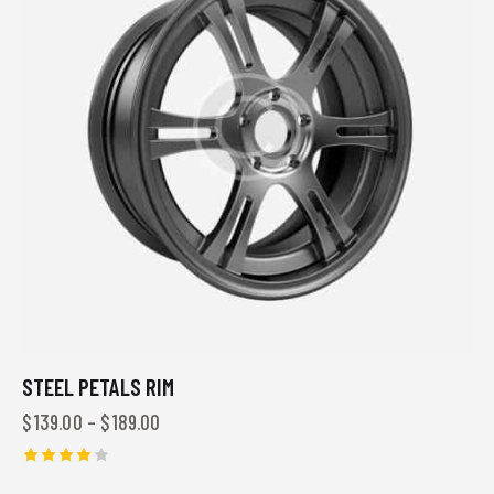
STEEL PETALS RIM
$
139.00
–
$
189.00
Được
xếp