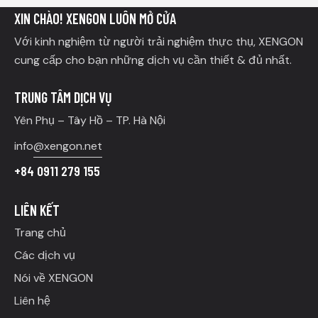
XIN CHÀO! XENGON LUÔN MỞ CỬA
Với kinh nghiệm từ người trải nghiệm thực thụ, XENGON
cung cấp cho bạn những dịch vụ cần thiết & đủ nhất.
TRUNG TÂM DỊCH VỤ
Yên Phụ – Tây Hồ – TP. Hà Nội
info
@xengon.net
+84 0911 279 155
LIÊN KẾT
Trang chủ
Các dịch vụ
Nói về XENGON
Liên hệ