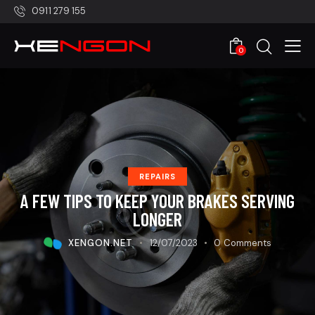
0911 279 155
0
REPAIRS
A FEW TIPS TO KEEP YOUR BRAKES SERVING
LONGER
XENGON.NET
12/07/2023
0
Comments