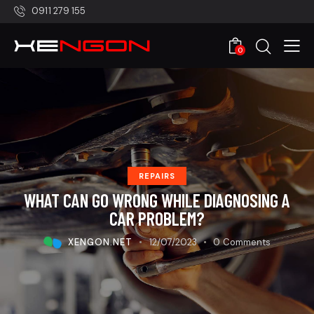
0911 279 155
0
REPAIRS
WHAT CAN GO WRONG WHILE DIAGNOSING A
CAR PROBLEM?
XENGON.NET
12/07/2023
0
Comments