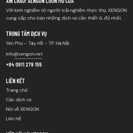
XIN CHÀO! XENGON LUÔN MỞ CỬA
Với kinh nghiệm từ người trải nghiệm thực thụ, XENGON
cung cấp cho bạn những dịch vụ cần thiết & đủ nhất.
TRUNG TÂM DỊCH VỤ
Yên Phụ – Tây Hồ – TP. Hà Nội
info
@xengon.net
+84 0911 279 155
LIÊN KẾT
Trang chủ
Các dịch vụ
Nói về XENGON
Liên hệ