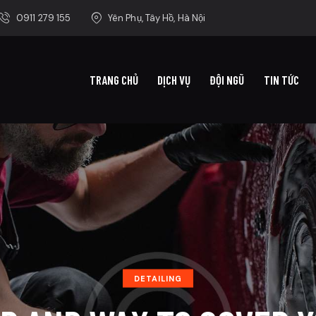
0911 279 155
Yên Phụ, Tây Hồ, Hà Nội
TRANG CHỦ
DỊCH VỤ
ĐỘI NGŨ
TIN TỨC
DETAILING