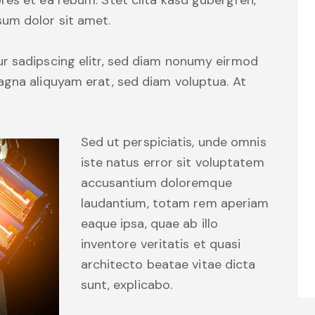
res et ea rebum. Stet clita kasd gubergren,
um dolor sit amet.
r sadipscing elitr, sed diam nonumy eirmod
agna aliquyam erat, sed diam voluptua. At
Sed ut perspiciatis, unde omnis
iste natus error sit voluptatem
accusantium doloremque
laudantium, totam rem aperiam
eaque ipsa, quae ab illo
inventore veritatis et quasi
architecto beatae vitae dicta
sunt, explicabo.