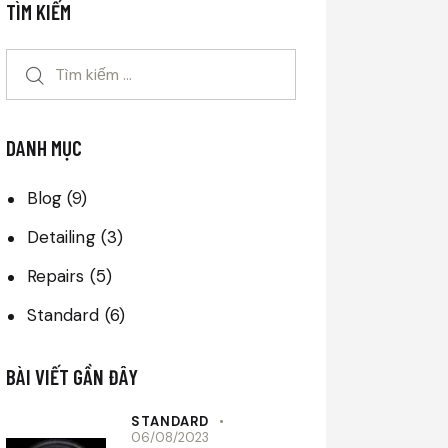
TÌM KIẾM
DANH MỤC
Blog
(9)
Detailing
(3)
Repairs
(5)
Standard
(6)
BÀI VIẾT GẦN ĐÂY
STANDARD
06/08/2023