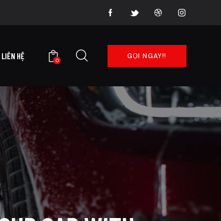
LIÊN HỆ
GỌI NGAY!!
0